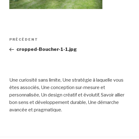
Navigation
PRÉCÉDENT
Article
de
précédent
cropped-Boucher-1-1.jpg
l’article
Une curiosité sans limite, Une stratégie à laquelle vous
êtes associés, Une conception sur-mesure et
personnalisée, Un design créatif et évolutif, Savoir allier
bon sens et développement durable, Une démarche
avancée et pragmatique.